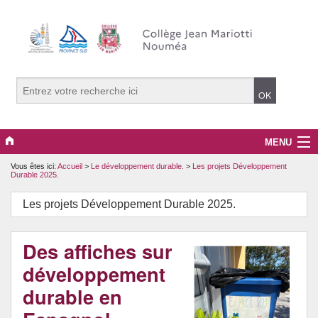
MENU
Vous êtes ici:
Accueil
>
Le développement durable.
>
Les projets Développement
La vie du collège
Durable 2025.
PRONOTE
Les projets Développement Durable 2025.
La pédagogie.
Des affiches sur
Projets, clubs et options
développement
durable en
Le développement durable.