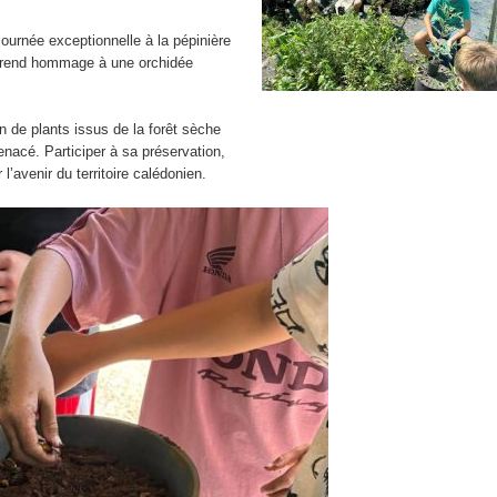
Les voyages
Le tri des déchets papiers
ournée exceptionnelle à la pépinière
Les concours.
Les ruches du collège Mari
m rend hommage à une orchidée
La cérémonie républicaine de remise du diplôme national 
Les journées Jeunesse et
n de plants issus de la forêt sèche
La semaine des langues à Mariotti.
Escape game EDD
acé. Participer à sa préservation,
l’avenir du territoire calédonien.
Le bal du collège.
Le BIMer.