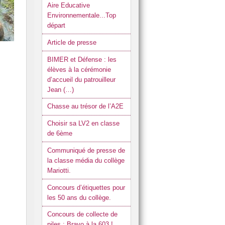
Aire Educative
 et cartons du collège.
Environnementale...Top
départ
otti.
Article de presse
du brevet.
 Développement Durable (JDD).
BIMER et Défense : les
élèves à la cérémonie
d’accueil du patrouilleur
Jean (…)
Chasse au trésor de l’A2E
Choisir sa LV2 en classe
de 6ème
Communiqué de presse de
la classe média du collège
Mariotti.
Concours d’étiquettes pour
les 50 ans du collège.
Concours de collecte de
piles : Bravo à la 603 !