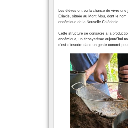
Le FSE
Les élèves ont eu la chance de vivre une j
Présentation du secourisme.
Eriaxis, située au Mont Mou, dont le no
endémique de la Nouvelle-Calédonie.
Le Conseil de Vie Collègienne (CVC).
Cette structure se consacre à la productio
L’ASSR
endémique, un écosystème aujourd’hui men
c’est s’inscrire dans un geste concret pour 
La classe ULIS
L’Assistante Sociale
L’Association Sportive.