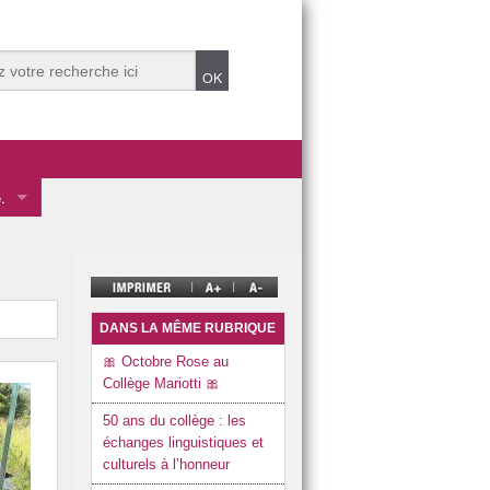
.
 des éco-délégués.
mentale
ve.
DANS LA MÊME RUBRIQUE
🎀 Octobre Rose au
Collège Mariotti 🎀
50 ans du collège : les
t Durable 2025.
échanges linguistiques et
culturels à l’honneur
t Durable dans années précédentes.