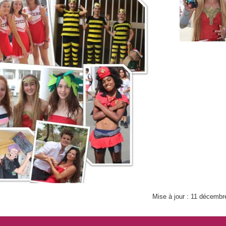
Les voyages
Le tri des déchets papiers
Les concours.
Les ruches du collège Mari
La cérémonie républicaine de remise du diplôme national 
Les journées Jeunesse et
La semaine des langues à Mariotti.
Escape game EDD
Le bal du collège.
Le BIMer.
Mise à jour : 11 décembr