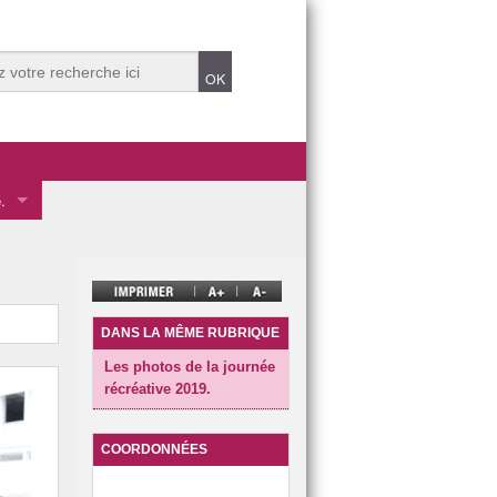
.
 des éco-délégués.
mentale
ve.
DANS LA MÊME RUBRIQUE
Les photos de la journée
récréative 2019.
t Durable 2025.
COORDONNÉES
t Durable dans années précédentes.