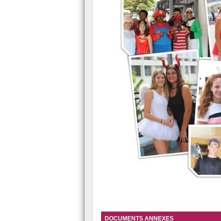
Le FSE
Présentation du secourisme.
Le Conseil de Vie Collègienne (CVC).
L’ASSR
La classe ULIS
L’Assistante Sociale
L’Association Sportive.
DOCUMENTS ANNEXES