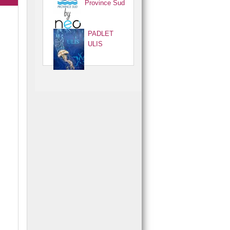
Province Sud
PADLET
ULIS