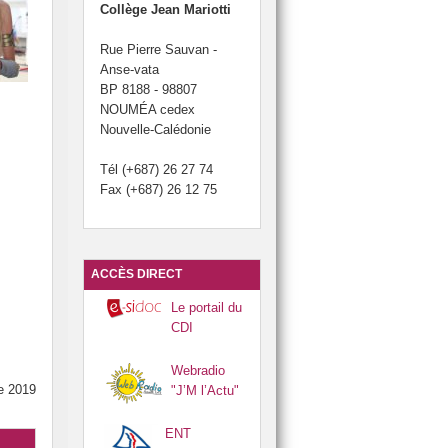
Collège Jean Mariotti
 et cartons du collège.
Rue Pierre Sauvan -
otti.
Anse-vata
BP 8188 - 98807
du brevet.
 Développement Durable (JDD).
NOUMÉA cedex
Nouvelle-Calédonie
Tél (+687) 26 27 74
Fax (+687) 26 12 75
ACCÈS DIRECT
Le portail du
CDI
Webradio
e 2019
"J’M l’Actu"
ENT