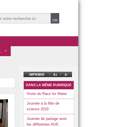
.
 des éco-délégués.
mentale
ve.
DANS LA MÊME RUBRIQUE
Visite du Race for Water
Journée à la fête de
science 2019
t Durable 2025.
Journée de partage avec
t Durable dans années précédentes.
les différentes AGE