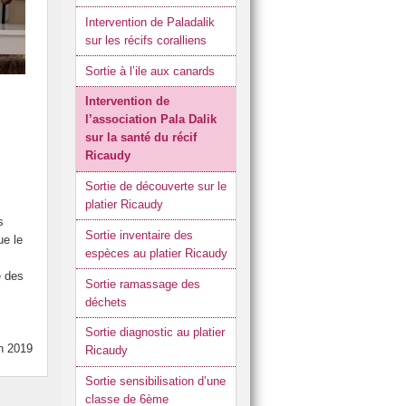
 et cartons du collège.
Intervention de Paladalik
sur les récifs coralliens
otti.
Sortie à l’ile aux canards
du brevet.
 Développement Durable (JDD).
Intervention de
l’association Pala Dalik
sur la santé du récif
Ricaudy
Sortie de découverte sur le
platier Ricaudy
s
Sortie inventaire des
ue le
espèces au platier Ricaudy
e des
Sortie ramassage des
déchets
Sortie diagnostic au platier
in 2019
Ricaudy
Sortie sensibilisation d’une
classe de 6ème