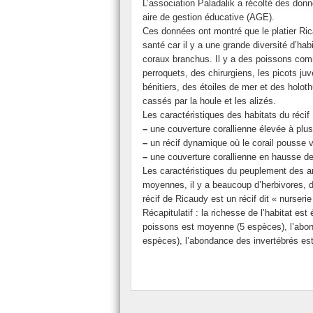
L’association Paladalik a récolté des donn
Le FSE
aire de gestion éducative (AGE).
Ces données ont montré que le platier Ri
Présentation du secourisme.
santé car il y a une grande diversité d’h
coraux branchus. Il y a des poissons com
Le Conseil de Vie Collègienne (CVC).
perroquets, des chirurgiens, les picots juv
bénitiers, des étoiles de mer et des holoth
L’ASSR
cassés par la houle et les alizés.
La classe ULIS
Les caractéristiques des habitats du récif
–
une couverture corallienne élevée à plu
L’Assistante Sociale
–
un récif dynamique où le corail pousse v
–
une couverture corallienne en hausse d
L’Association Sportive.
Les caractéristiques du peuplement des a
moyennes, il y a beaucoup d’herbivores, d’
récif de Ricaudy est un récif dit « nurserie
Récapitulatif : la richesse de l’habitat es
poissons est moyenne (5 espèces), l’abon
espèces), l’abondance des invertébrés es