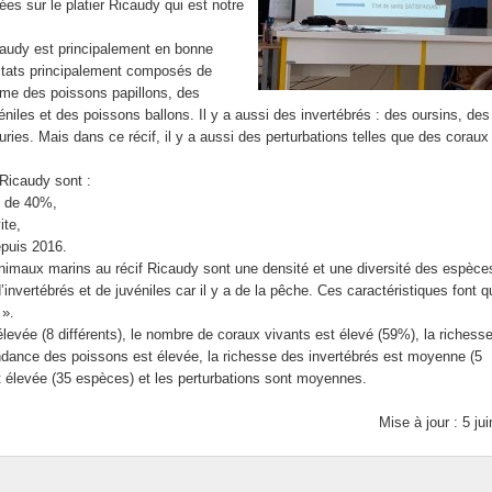
ées sur le platier Ricaudy qui est notre
Les voyages
Le tri des déchets papiers
caudy est principalement en bonne
Les concours.
Les ruches du collège Mari
abitats principalement composés de
me des poissons papillons, des
La cérémonie républicaine de remise du diplôme national 
Les journées Jeunesse et
éniles et des poissons ballons. Il y a aussi des invertébrés : des oursins, des
uries. Mais dans ce récif, il y a aussi des perturbations telles que des coraux
La semaine des langues à Mariotti.
Escape game EDD
Le bal du collège.
 Ricaudy sont :
s de 40%,
Le BIMer.
ite,
epuis 2016.
nimaux marins au récif Ricaudy sont une densité et une diversité des espèce
invertébrés et de juvéniles car il y a de la pêche. Ces caractéristiques font q
 ».
t élevée (8 différents), le nombre de coraux vivants est élevé (59%), la richess
dance des poissons est élevée, la richesse des invertébrés est moyenne (5
t élevée (35 espèces) et les perturbations sont moyennes.
Mise à jour : 5 ju