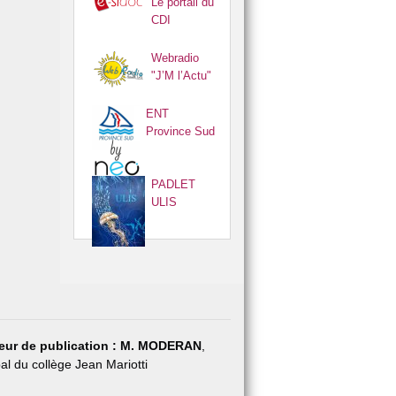
Le portail du
CDI
Webradio
"J’M l’Actu"
ENT
Province Sud
PADLET
ULIS
eur de publication :
M. MODERAN
,
pal du collège Jean Mariotti