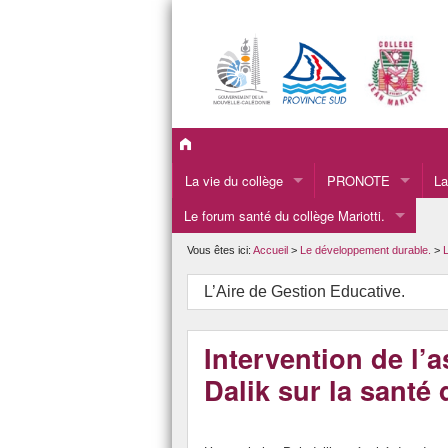
La vie du collège
PRONOTE
La
Le forum santé du collège Mariotti.
La présentation du collège.
Le
Les informations administratives du collège.
La
Vous êtes ici:
Accueil
>
Le développement durable.
>
L
LA VIE SCOLAIRE
L’
L’Aire de Gestion Educative.
L’INFIRMERIE
Pr
Intervention de l’
Le CDI
Dalik sur la santé
L’APEM
L’orientation