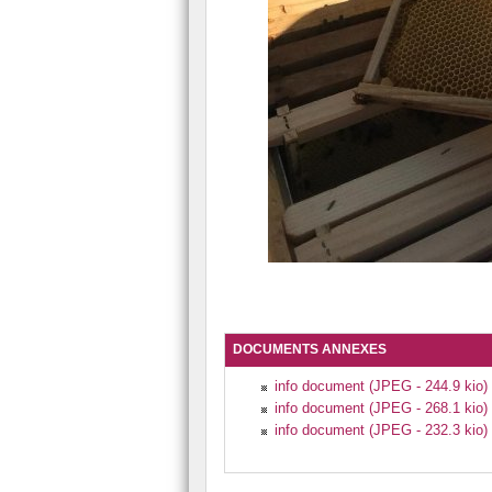
DOCUMENTS ANNEXES
info document (JPEG - 244.9 kio)
info document (JPEG - 268.1 kio)
info document (JPEG - 232.3 kio)