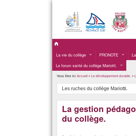
La vie du collège
PRONOTE
La
Le forum santé du collège Mariotti.
La présentation du collège.
Le
Les informations administratives du collège.
La
Vous êtes ici:
Accueil
>
Le développement durable.
>
L
LA VIE SCOLAIRE
L’
Les ruches du collège Mariotti.
L’INFIRMERIE
Pr
La gestion pédago
Le CDI
du collège.
L’APEM
L’orientation