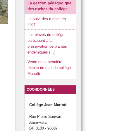
La gestion pédagogique
 et cartons du collège.
des ruches du collège.
otti.
Le suivi des ruches en
2021.
du brevet.
 Développement Durable (JDD).
Les élèves du collège
participent à la
préservation de plantes
endémiques (…)
Vente de la première
récolte de miel du collège
Mariotti
COORDONNÉES
Collège Jean Mariotti
Rue Pierre Sauvan -
Anse-vata
BP 8188 - 98807