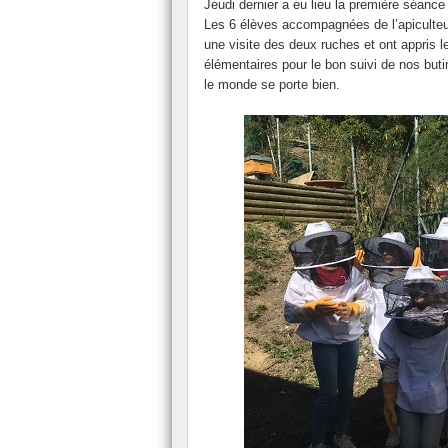
Jeudi dernier a eu lieu la première séance
Le FSE
Les 6 élèves accompagnées de l’apiculte
une visite des deux ruches et ont appris l
Présentation du secourisme.
élémentaires pour le bon suivi de nos buti
le monde se porte bien.
Le Conseil de Vie Collègienne (CVC).
L’ASSR
La classe ULIS
L’Assistante Sociale
L’Association Sportive.