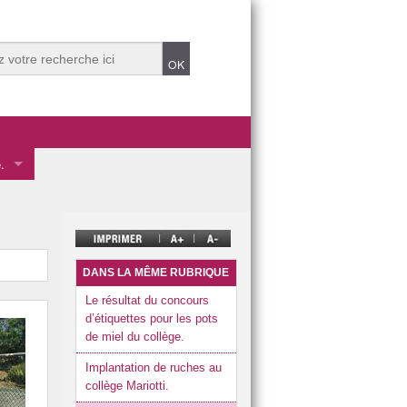
.
 des éco-délégués.
mentale
ve.
DANS LA MÊME RUBRIQUE
Le résultat du concours
d’étiquettes pour les pots
de miel du collège.
t Durable 2025.
Implantation de ruches au
collège Mariotti.
t Durable dans années précédentes.