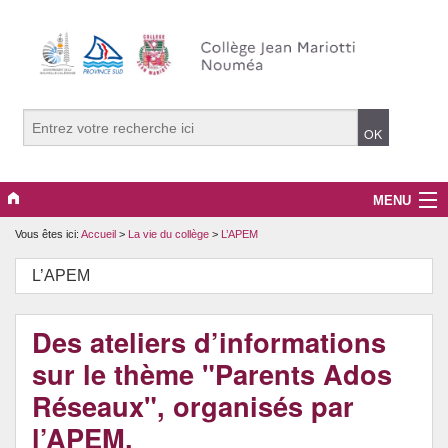
MENU
Vous êtes ici:
Accueil
>
La vie du collège
>
L’APEM
La vie du collège
L’APEM
PRONOTE
La pédagogie.
Des ateliers d’informations
sur le thème "Parents Ados
Projets, clubs et options
Réseaux", organisés par
Le développement durable.
l’APEM.