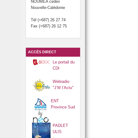
NOUMÉA cedex
 et cartons du collège.
Nouvelle-Calédonie
otti.
Tél (+687) 26 27 74
Fax (+687) 26 12 75
du brevet.
 Développement Durable (JDD).
ACCÈS DIRECT
Le portail du
CDI
Webradio
"J’M l’Actu"
ENT
Province Sud
PADLET
ULIS