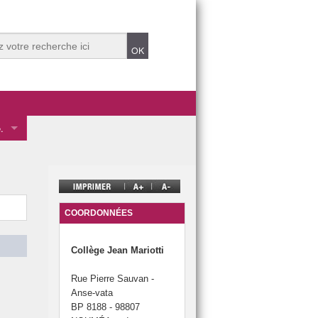
.
 des éco-délégués.
mentale
ve.
COORDONNÉES
Collège Jean Mariotti
Rue Pierre Sauvan -
t Durable 2025.
Anse-vata
t Durable dans années précédentes.
BP 8188 - 98807