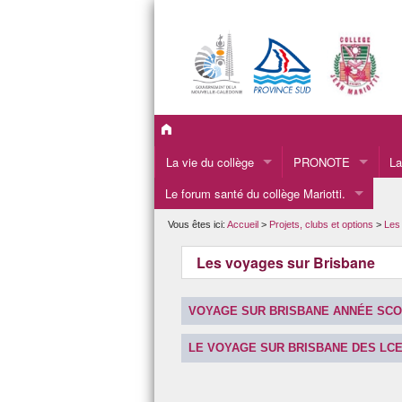
La vie du collège
PRONOTE
La
Le forum santé du collège Mariotti.
La présentation du collège.
Le
Les informations administratives du collège.
La
Vous êtes ici:
Accueil
>
Projets, clubs et options
>
Les
LA VIE SCOLAIRE
L’
Les voyages sur Brisbane
L’INFIRMERIE
Pr
VOYAGE SUR BRISBANE ANNÉE SCOL
Le CDI
LE VOYAGE SUR BRISBANE DES LCE
L’APEM
L’orientation