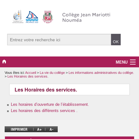
MENU
Vous êtes ici:
Accueil
>
La vie du collège
>
Les informations administratives du collège.
La vie du collège
>
Les Horaires des services.
PRONOTE
Les Horaires des services.
La pédagogie.
Les horaires d’ouverture de l’établissement.
Les horaires des différents services .
Projets, clubs et options
Le développement durable.