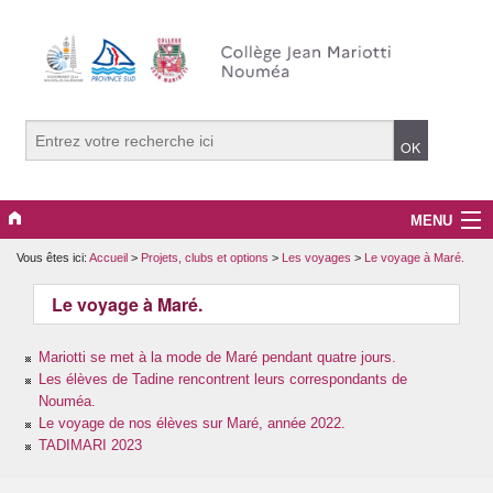
MENU
Vous êtes ici:
Accueil
>
Projets, clubs et options
>
Les voyages
>
Le voyage à Maré.
La vie du collège
Le voyage à Maré.
PRONOTE
Mariotti se met à la mode de Maré pendant quatre jours.
La pédagogie.
Les élèves de Tadine rencontrent leurs correspondants de
Nouméa.
Projets, clubs et options
Le voyage de nos élèves sur Maré, année 2022.
TADIMARI 2023
Le développement durable.