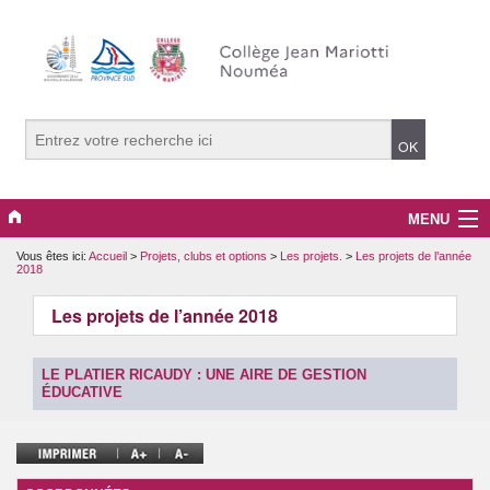
MENU
Vous êtes ici:
Accueil
>
Projets, clubs et options
>
Les projets.
>
Les projets de l’année
La vie du collège
2018
PRONOTE
Les projets de l’année 2018
La pédagogie.
LE PLATIER RICAUDY : UNE AIRE DE GESTION
ÉDUCATIVE
Projets, clubs et options
Le développement durable.