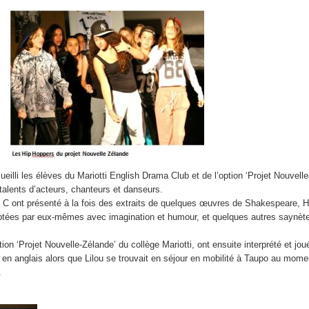
Les voyages
Le tri des déchets papiers
Les concours.
Les ruches du collège Mari
La cérémonie républicaine de remise du diplôme national 
Les journées Jeunesse et
La semaine des langues à Mariotti.
Escape game EDD
Le bal du collège.
Le BIMer.
illi les élèves du Mariotti English Drama Club et de l’option ‘Projet Nouvelle
talents d’acteurs, chanteurs et danseurs.
. C ont présenté à la fois des extraits de quelques œuvres de Shakespeare,
H
ptées par eux-mêmes avec imagination et humour, et quelques autres saynèt
tion ‘Projet Nouvelle-Zélande’ du collège Mariotti, ont ensuite interprété et jou
 en anglais alors que Lilou se trouvait en séjour en mobilité à Taupo au mome
.