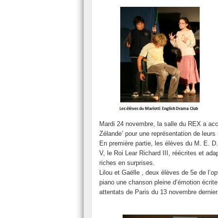
Le FSE
Présentation du secourisme.
Le Conseil de Vie Collègienne (CVC).
L’ASSR
La classe ULIS
L’Assistante Sociale
L’Association Sportive.
Mardi 24 novembre, la salle du REX a accue
Zélande’ pour une représentation de leurs 
En première partie, les élèves du M. E. D
V, le Roi Lear Richard III,
réécrites et ada
riches en surprises.
Lilou et Gaëlle , deux élèves de 5e de l’op
piano une chanson pleine d’émotion écrite
attentats de Paris du 13 novembre dernier