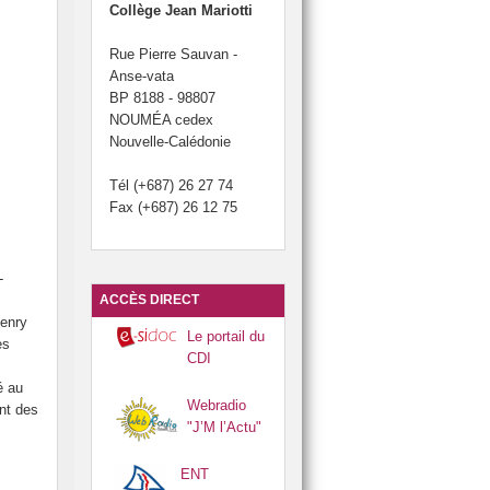
Collège Jean Mariotti
 et cartons du collège.
Rue Pierre Sauvan -
otti.
Anse-vata
BP 8188 - 98807
du brevet.
 Développement Durable (JDD).
NOUMÉA cedex
Nouvelle-Calédonie
Tél (+687) 26 27 74
Fax (+687) 26 12 75
-
ACCÈS DIRECT
enry
Le portail du
es
CDI
é au
Webradio
nt des
"J’M l’Actu"
ENT