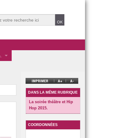
.
 des éco-délégués.
mentale
ve.
DANS LA MÊME RUBRIQUE
La soirée théâtre et Hip
Hop 2015.
t Durable 2025.
COORDONNÉES
t Durable dans années précédentes.