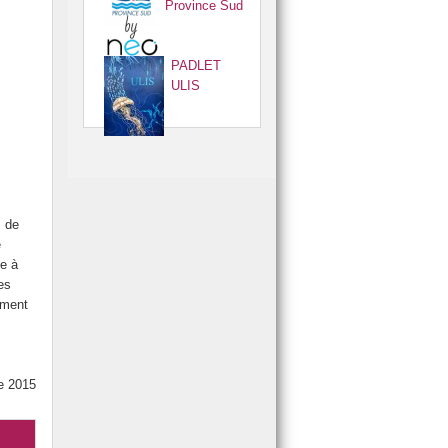
Province Sud
PADLET
ULIS
s de
e
ce à
es
ement
e 2015