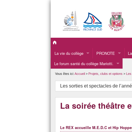
La vie du collège
PRONOTE
La
Le forum santé du collège Mariotti.
La présentation du collège.
Le
Les informations administratives du collège.
La
Vous êtes ici:
Accueil
>
Projets, clubs et options
>
Les 
LA VIE SCOLAIRE
L’
Les sorties et spectacles de l’ann
L’INFIRMERIE
Pr
La soirée théâtre 
Le CDI
L’APEM
L’orientation
Le REX accueille M.E.D.C et Hip Hopper