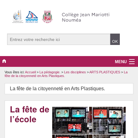
MENU
Vous êtes ici:
Accueil
>
La pédagogie.
>
Les disciplines
>
ARTS PLASTIQUES
>
La
La vie du collège
fête de la citoyenneté en Arts Plastiques.
PRONOTE
La fête de la citoyenneté en Arts Plastiques.
La pédagogie.
La fête de
Projets, clubs et options
l’école
Le développement durable.