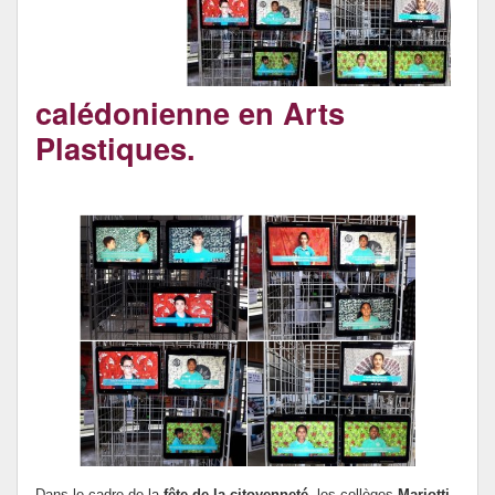
Le forum santé du collège Mariotti.
calédonienne en Arts
Plastiques.
Dans le cadre de la
fête de la citoyenneté
, les collèges
Mariotti
,