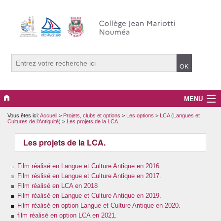
MENU
Vous êtes ici:
Accueil
>
Projets, clubs et options
>
Les options
>
LCA (Langues et
La vie du collège
Cultures de l’Antiquité)
>
Les projets de la LCA.
PRONOTE
Les projets de la LCA.
La pédagogie.
Film réalisé en Langue et Culture Antique en 2016.
Film réslisé en Langue et Culture Antique en 2017.
Projets, clubs et options
Film réalisé en LCA en 2018
Film réalisé en Langue et Culture Antique en 2019.
Film réalisé en option Langue et Culture Antique en 2020.
Le développement durable.
film réalisé en option LCA en 2021.