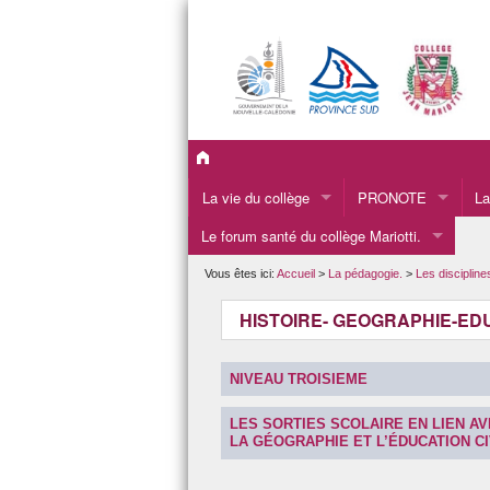
La vie du collège
PRONOTE
La
Le forum santé du collège Mariotti.
La présentation du collège.
Le
Les informations administratives du collège.
La
Vous êtes ici:
Accueil
>
La pédagogie.
>
Les disciplin
LA VIE SCOLAIRE
L’
HISTOIRE- GEOGRAPHIE-ED
L’INFIRMERIE
Pr
NIVEAU TROISIEME
Le CDI
LES SORTIES SCOLAIRE EN LIEN AVE
L’APEM
LA GÉOGRAPHIE ET L’ÉDUCATION CI
L’orientation