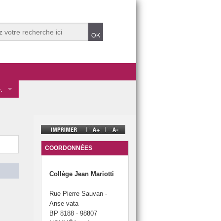
.
 des éco-délégués.
mentale
ve.
COORDONNÉES
Collège Jean Mariotti
Rue Pierre Sauvan -
t Durable 2025.
Anse-vata
t Durable dans années précédentes.
BP 8188 - 98807