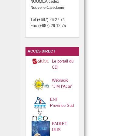
NOUMÉA cedex
 et cartons du collège.
Nouvelle-Calédonie
otti.
Tél (+687) 26 27 74
Fax (+687) 26 12 75
du brevet.
 Développement Durable (JDD).
ACCÈS DIRECT
Le portail du
CDI
Webradio
"J’M l’Actu"
ENT
Province Sud
PADLET
ULIS