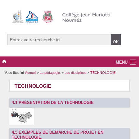
MENU
Vous êtes ici:
Accueil
>
La pédagogie.
>
Les disciplines
>
TECHNOLOGIE
La vie du collège
TECHNOLOGIE
PRONOTE
La pédagogie.
4.1 PRÉSENTATION DE LA TECHNOLOGIE
Projets, clubs et options
Le développement durable.
4.5 EXEMPLES DE DÉMARCHE DE PROJET EN
TECHNOLOGIE.