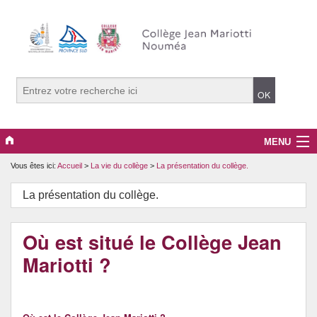
MENU
Vous êtes ici:
Accueil
>
La vie du collège
>
La présentation du collège.
La vie du collège
La présentation du collège.
PRONOTE
La pédagogie.
Où est situé le Collège Jean
Mariotti ?
Projets, clubs et options
Le développement durable.