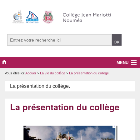
MENU
Vous êtes ici:
Accueil
>
La vie du collège
>
La présentation du collège.
La vie du collège
La présentation du collège.
PRONOTE
La pédagogie.
La présentation du collège
Projets, clubs et options
Le développement durable.