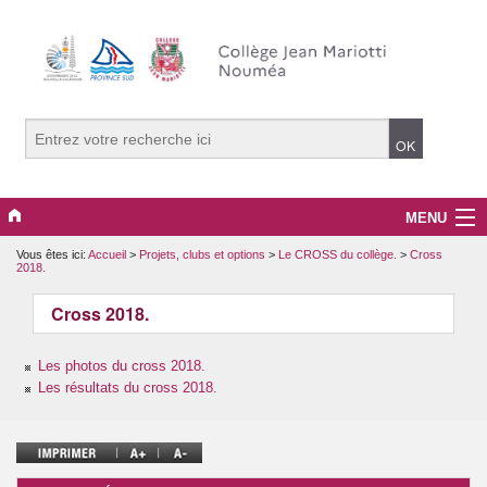
MENU
Vous êtes ici:
Accueil
>
Projets, clubs et options
>
Le CROSS du collège.
>
Cross
La vie du collège
2018.
PRONOTE
Cross 2018.
La pédagogie.
Les photos du cross 2018.
Les résultats du cross 2018.
Projets, clubs et options
Le développement durable.